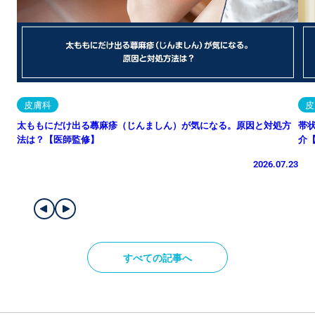
皮膚科
皮
太ももにだけ出る蕁麻疹（じんましん）が気になる。原因と対処方
帯
法は？【医師監修】
介
2026.07.23
すべての記事へ