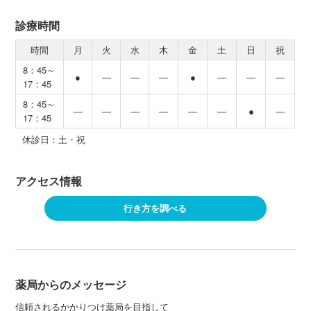
診療時間
時間
月
火
水
木
金
土
日
祝
8：45～
●
―
―
―
●
―
―
―
17：45
8：45～
―
―
―
―
―
―
●
―
17：45
休診日：土・祝
アクセス情報
行き方を調べる
薬局からのメッセージ
信頼されるかかりつけ薬局を目指して