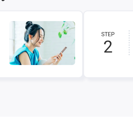
STEP
2