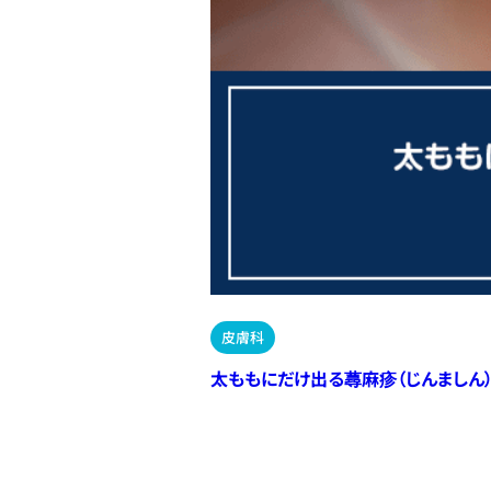
皮膚科
太ももにだけ出る蕁麻疹（じんましん