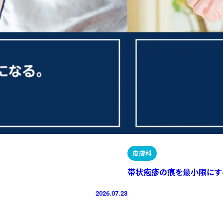
皮膚科
帯状疱疹の痕を最小限にす
2026.07.23