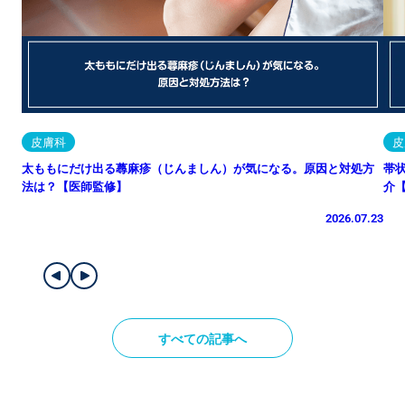
皮膚科
皮
太ももにだけ出る蕁麻疹（じんましん）が気になる。原因と対処方
帯
法は？【医師監修】
介
2026.07.23
すべての記事へ