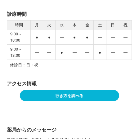
診療時間
時間
月
火
水
木
金
土
日
祝
9:00～
●
●
―
●
●
―
―
―
18:00
9:00～
―
―
●
―
―
●
―
―
13:00
休診日：日・祝
アクセス情報
行き方を調べる
薬局からのメッセージ