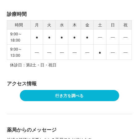
診療時間
時間
月
火
水
木
金
土
日
祝
9:00～
●
●
●
●
●
―
―
―
18:00
9:00～
―
―
―
―
―
●
―
―
13:00
休診日：第2土・日・祝日
アクセス情報
行き方を調べる
薬局からのメッセージ