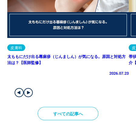
皮膚科
皮
太ももにだけ出る蕁麻疹（じんましん）が気になる。原因と対処方
帯
法は？【医師監修】
介
2026.07.23
すべての記事へ