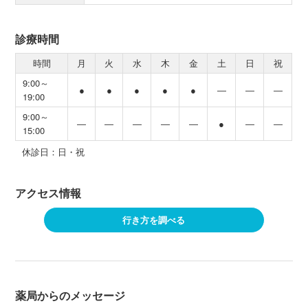
診療時間
時間
月
火
水
木
金
土
日
祝
9:00～
●
●
●
●
●
―
―
―
19:00
9:00～
―
―
―
―
―
●
―
―
15:00
休診日：日・祝
アクセス情報
行き方を調べる
薬局からのメッセージ