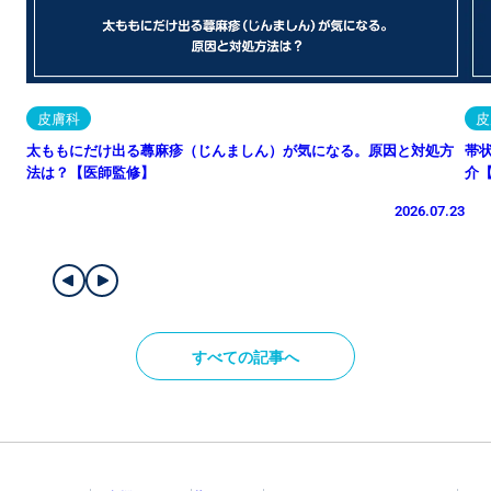
皮膚科
皮
太ももにだけ出る蕁麻疹（じんましん）が気になる。原因と対処方
帯
法は？【医師監修】
介
2026.07.23
すべての記事へ