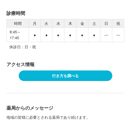
診療時間
時間
月
火
水
木
金
土
日
祝
8:45～
●
●
●
●
●
●
―
―
17:45
休診日：日・祝
アクセス情報
行き方を調べる
薬局からのメッセージ
地域の皆様に必要とされる薬局であり続けます。