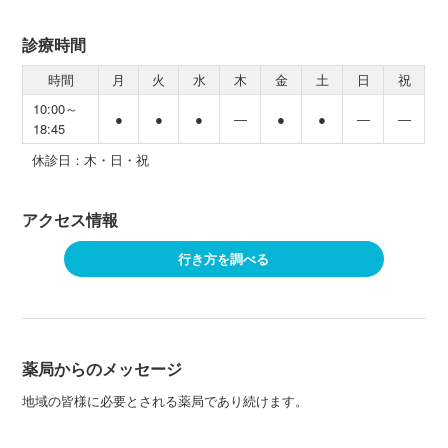
診療時間
時間
月
火
水
木
金
土
日
祝
10:00～
●
●
●
―
●
●
―
―
18:45
休診日：木・日・祝
アクセス情報
行き方を調べる
薬局からのメッセージ
地域の皆様に必要とされる薬局であり続けます。