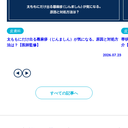
皮膚科
皮
太ももにだけ出る蕁麻疹（じんましん）が気になる。原因と対処方
帯
法は？【医師監修】
介
2026.07.23
すべての記事へ