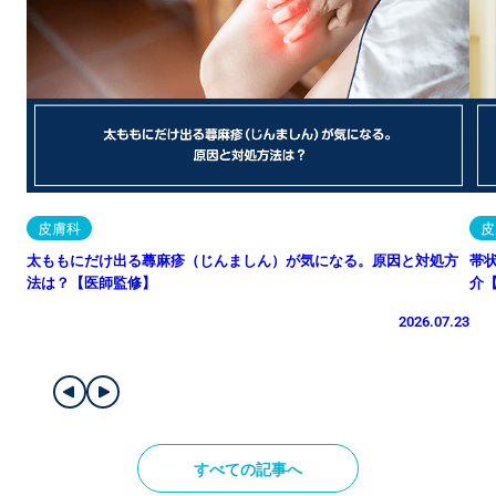
皮膚科
皮
太ももにだけ出る蕁麻疹（じんましん）が気になる。原因と対処方
帯
法は？【医師監修】
介
2026.07.23
すべての記事へ