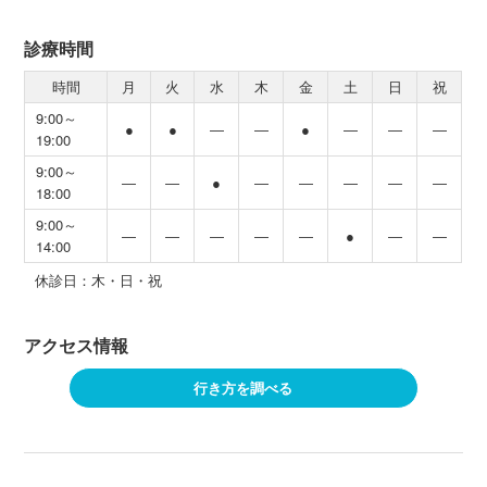
診療時間
時間
月
火
水
木
金
土
日
祝
9:00～
●
●
―
―
●
―
―
―
19:00
9:00～
―
―
●
―
―
―
―
―
18:00
9:00～
―
―
―
―
―
●
―
―
14:00
休診日：木・日・祝
アクセス情報
行き方を調べる