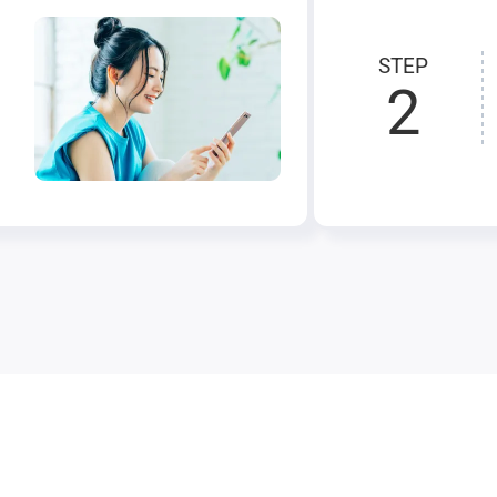
STEP
2