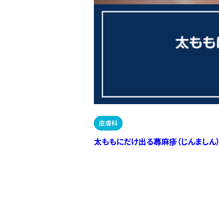
皮膚科
太ももにだけ出る蕁麻疹（じんましん