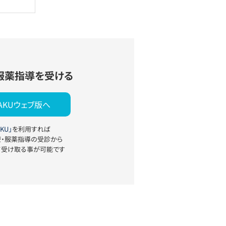
服薬指導を受ける
YAKUウェブ版へ
KU」
を利用すれば
療・服薬指導の受診から
て受け取る事が可能です