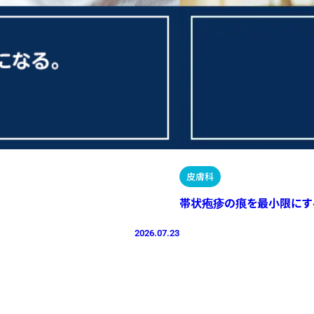
皮膚科
帯状疱疹の痕を最小限にす
2026.07.23