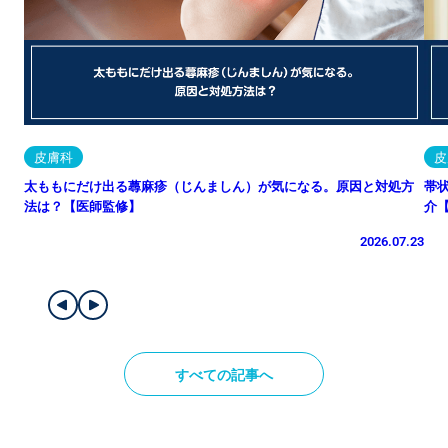
皮膚科
皮
太ももにだけ出る蕁麻疹（じんましん）が気になる。原因と対処方
帯
法は？【医師監修】
介
2026.07.23
すべての記事へ