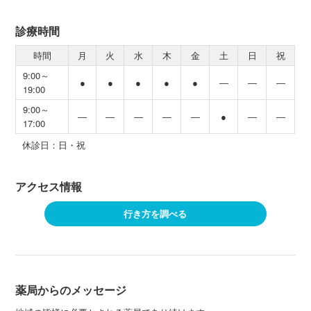
診療時間
時間
月
火
水
木
金
土
日
祝
9:00～
●
●
●
●
●
―
―
―
19:00
9:00～
―
―
―
―
―
●
―
―
17:00
休診日：日・祝
アクセス情報
行き方を調べる
薬局からのメッセージ