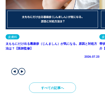
皮膚科
皮
太ももにだけ出る蕁麻疹（じんましん）が気になる。原因と対処方
帯
法は？【医師監修】
介
2026.07.23
すべての記事へ