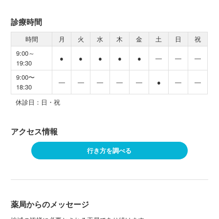
診療時間
時間
月
火
水
木
金
土
日
祝
9:00～
●
●
●
●
●
―
―
―
19:30
9:00〜
―
―
―
―
―
●
―
―
18:30
休診日：日・祝
アクセス情報
行き方を調べる
薬局からのメッセージ