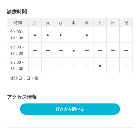
診療時間
時間
月
火
水
木
金
土
日
祝
9：00～
●
●
●
―
●
―
―
―
19：00
9：00～
―
―
―
●
―
―
―
―
17：00
9：00～
―
―
―
―
―
●
―
―
13：00
休診日：日・祝
アクセス情報
行き方を調べる