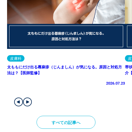
皮膚科
皮
太ももにだけ出る蕁麻疹（じんましん）が気になる。原因と対処方
帯
法は？【医師監修】
介
2026.07.23
すべての記事へ