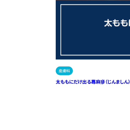
皮膚科
太ももにだけ出る蕁麻疹（じんましん