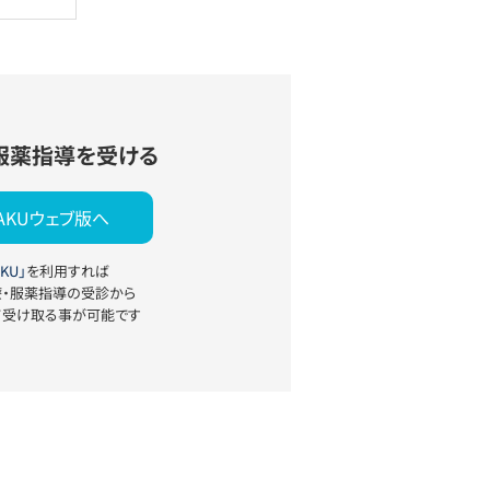
服薬指導を受ける
YAKUウェブ版へ
KU」
を利用すれば
療・服薬指導の受診から
て受け取る事が可能です