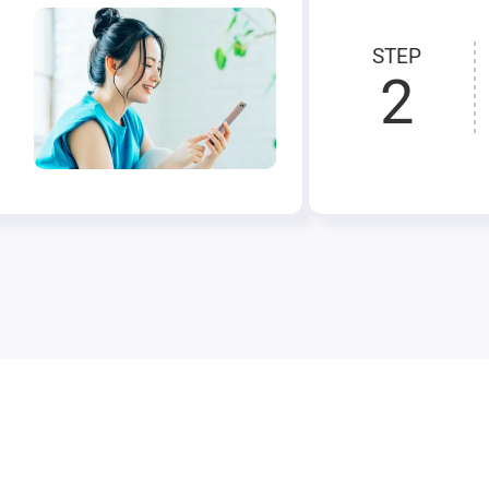
STEP
2