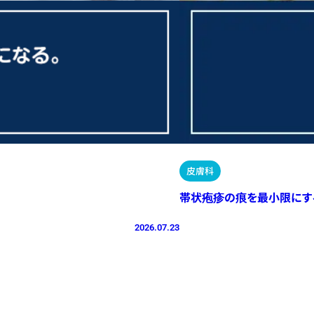
皮膚科
帯状疱疹の痕を最小限にす
2026.07.23