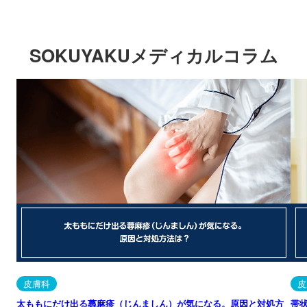
SOKUYAKUメディカルコラム
皮膚科
皮
太ももにだけ出る蕁麻疹（じんましん）が気になる。原因と対処方
帯