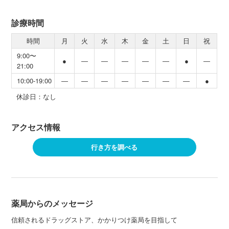
診療時間
時間
月
火
水
木
金
土
日
祝
9:00〜
●
―
―
―
―
―
●
―
21:00
10:00-19:00
―
―
―
―
―
―
―
●
休診日：なし
アクセス情報
行き方を調べる
薬局からのメッセージ
信頼されるドラッグストア、かかりつけ薬局を目指して