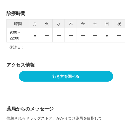
診療時間
時間
月
火
水
木
金
土
日
祝
9:00～
●
―
―
―
―
―
●
―
22:00
休診日：
アクセス情報
行き方を調べる
薬局からのメッセージ
信頼されるドラッグストア、かかりつけ薬局を目指して