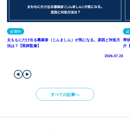
皮膚科
皮
太ももにだけ出る蕁麻疹（じんましん）が気になる。原因と対処方
帯
法は？【医師監修】
介
2026.07.23
すべての記事へ