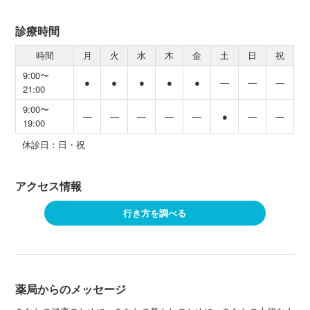
診療時間
時間
月
火
水
木
金
土
日
祝
9:00〜
●
●
●
●
●
―
―
―
21:00
9:00〜
―
―
―
―
―
●
―
―
19:00
休診日：日・祝
アクセス情報
行き方を調べる
薬局からのメッセージ