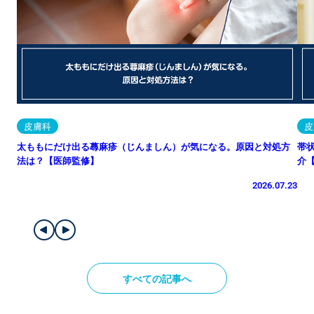
皮膚科
皮
太ももにだけ出る蕁麻疹（じんましん）が気になる。原因と対処方
帯
法は？【医師監修】
介
2026.07.23
すべての記事へ