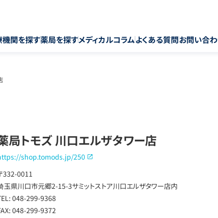
療機関を探す
薬局を探す
メディカルコラム
よくある質問
お問い合わ
店
薬局トモズ 川口エルザタワー店
https://shop.tomods.jp/250
〒332-0011
埼玉県川口市元郷2-15-3サミットストア川口エルザタワー店内
TEL: 048-299-9368
FAX: 048-299-9372