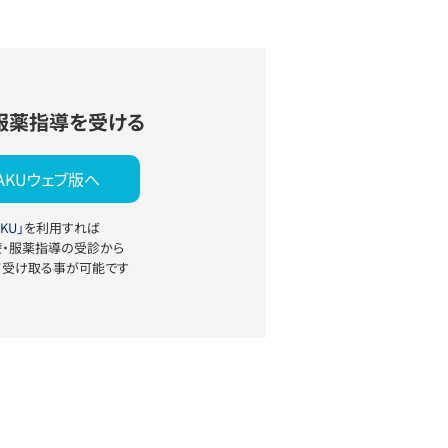
服薬指導を受ける
YAKUウェブ版へ
KU」
を利用すれば
療・服薬指導の受診から
て受け取る事が可能です