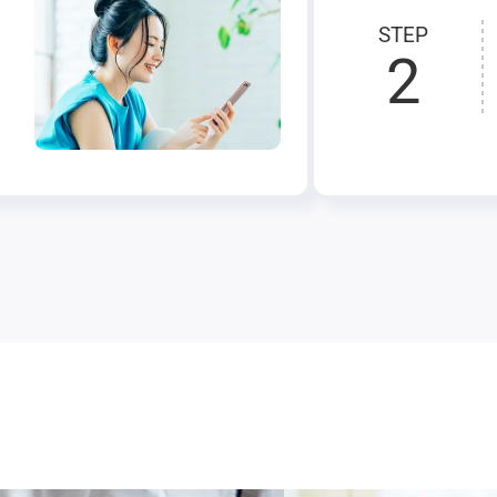
STEP
2