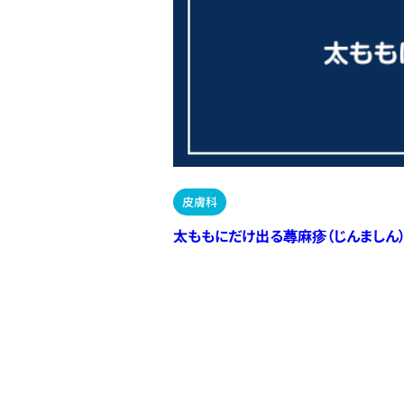
皮膚科
太ももにだけ出る蕁麻疹（じんましん