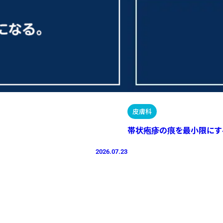
皮膚科
帯状疱疹の痕を最小限にす
2026.07.23