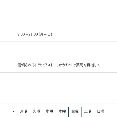
9:00～21:00 (月～日)
信頼されるドラッグストア、かかりつけ薬局を目指して
-
月曜
火曜
水曜
木曜
金曜
土曜
日曜