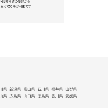
療・服薬指導の受診から
て受け取る事が可能です
川県
新潟県
富山県
石川県
福井県
山梨県
山県
広島県
山口県
徳島県
香川県
愛媛県