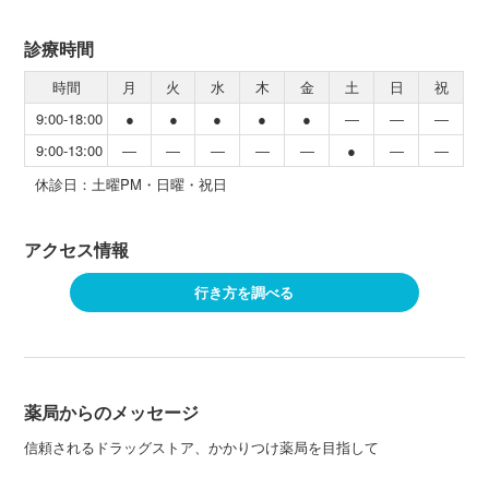
診療時間
時間
月
火
水
木
金
土
日
祝
9:00-18:00
●
●
●
●
●
―
―
―
9:00-13:00
―
―
―
―
―
●
―
―
休診日：土曜PM・日曜・祝日
アクセス情報
行き方を調べる
薬局からのメッセージ
信頼されるドラッグストア、かかりつけ薬局を目指して