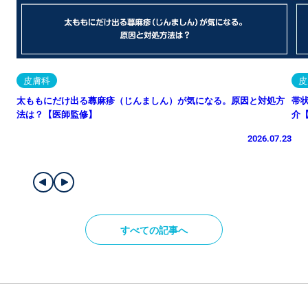
皮膚科
皮
太ももにだけ出る蕁麻疹（じんましん）が気になる。原因と対処方
帯
法は？【医師監修】
介
2026.07.23
すべての記事へ