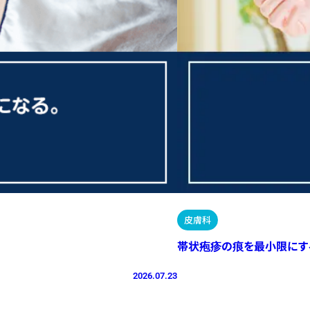
皮膚科
帯状疱疹の痕を最小限にす
2026.07.23