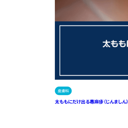
皮膚科
太ももにだけ出る蕁麻疹（じんましん