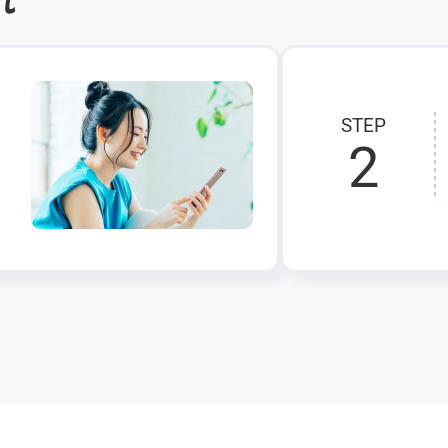
STEP
2