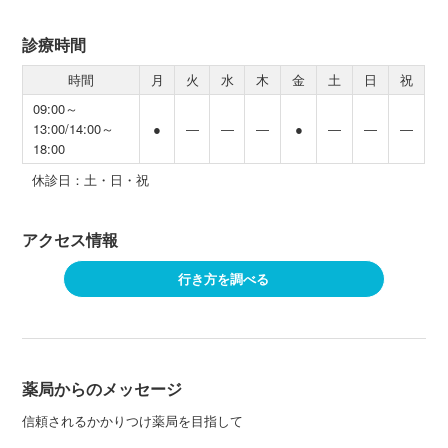
診療時間
時間
月
火
水
木
金
土
日
祝
09:00～
13:00/14:00～
●
―
―
―
●
―
―
―
18:00
休診日：土・日・祝
アクセス情報
行き方を調べる
薬局からのメッセージ
信頼されるかかりつけ薬局を目指して