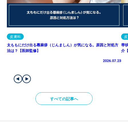
皮膚科
皮
太ももにだけ出る蕁麻疹（じんましん）が気になる。原因と対処方
帯
法は？【医師監修】
介
2026.07.23
すべての記事へ