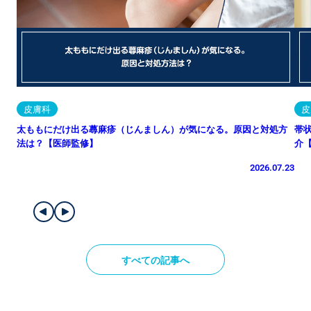
皮膚科
皮
太ももにだけ出る蕁麻疹（じんましん）が気になる。原因と対処方
帯
法は？【医師監修】
介
2026.07.23
すべての記事へ