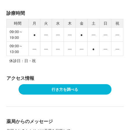
診療時間
時間
月
火
水
木
金
土
日
祝
09:00～
●
―
―
―
●
―
―
―
19:00
09:00～
―
―
―
―
―
●
―
―
13:00
休診日：日・祝
アクセス情報
行き方を調べる
薬局からのメッセージ