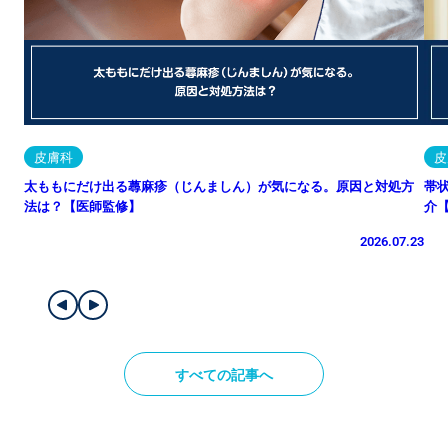
皮膚科
皮
太ももにだけ出る蕁麻疹（じんましん）が気になる。原因と対処方
帯
法は？【医師監修】
介
2026.07.23
すべての記事へ