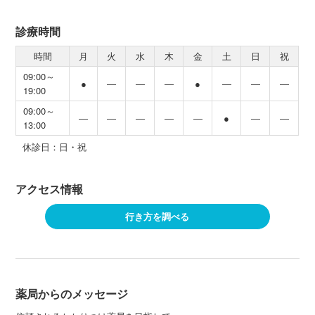
診療時間
時間
月
火
水
木
金
土
日
祝
09:00～
●
―
―
―
●
―
―
―
19:00
09:00～
―
―
―
―
―
●
―
―
13:00
休診日：日・祝
アクセス情報
行き方を調べる
薬局からのメッセージ