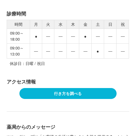
診療時間
時間
月
火
水
木
金
土
日
祝
09:00～
●
―
―
―
●
―
―
―
18:00
09:00～
―
―
―
―
―
●
―
―
13:00
休診日：日曜 / 祝日
アクセス情報
行き方を調べる
薬局からのメッセージ