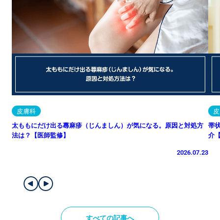
皮膚科
皮
太ももにだけ出る蕁麻疹（じんましん）が気になる。原因と対処方
帯
法は？【医師監修】
介
2026.07.23
すべての記事へ