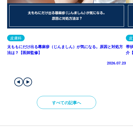
皮膚科
皮
太ももにだけ出る蕁麻疹（じんましん）が気になる。原因と対処方
帯
法は？【医師監修】
介
2026.07.23
すべての記事へ