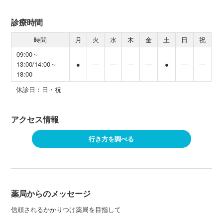
診療時間
時間
月
火
水
木
金
土
日
祝
09:00～
13:00/14:00～
●
―
―
―
―
●
―
―
18:00
休診日：日・祝
アクセス情報
行き方を調べる
薬局からのメッセージ
信頼されるかかりつけ薬局を目指して