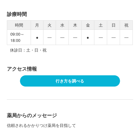
診療時間
時間
月
火
水
木
金
土
日
祝
09:00～
●
―
―
―
●
―
―
―
18:00
休診日：土・日・祝
アクセス情報
行き方を調べる
薬局からのメッセージ
信頼されるかかりつけ薬局を目指して