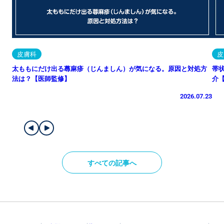
皮膚科
皮
太ももにだけ出る蕁麻疹（じんましん）が気になる。原因と対処方
帯
法は？【医師監修】
介
2026.07.23
すべての記事へ