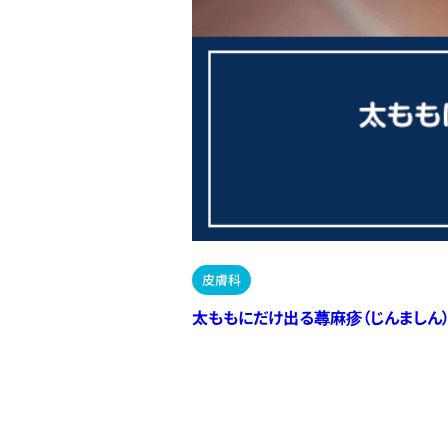
皮膚科
太ももにだけ出る蕁麻疹（じんましん