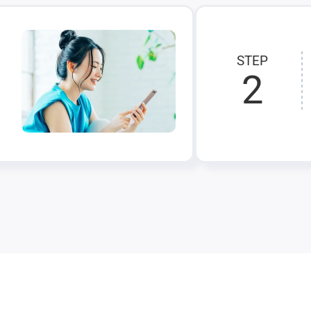
STEP
2