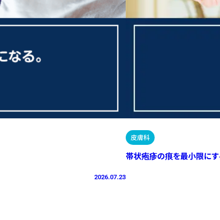
皮膚科
帯状疱疹の痕を最小限にす
2026.07.23