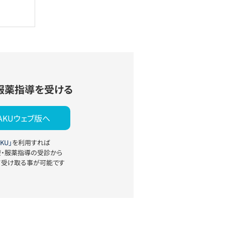
服薬指導を受ける
YAKUウェブ版へ
KU」
を利用すれば
療・服薬指導の受診から
て受け取る事が可能です