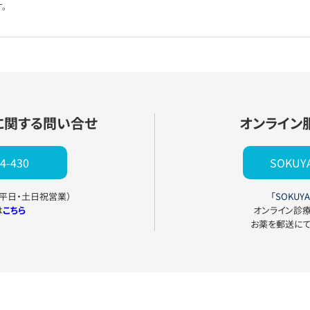
。
に関する問い合せ
オンライン
4-430
SOKU
0（平日・土日祝営業）
「SOKUYA
は
こちら
オンライン診
お薬を郵送に