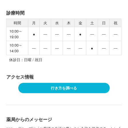
診療時間
時間
月
火
水
木
金
土
日
祝
10:00～
●
―
―
―
●
―
―
―
19:00
10:00～
―
―
―
―
―
●
―
―
14:00
休診日：日曜 / 祝日
アクセス情報
行き方を調べる
薬局からのメッセージ