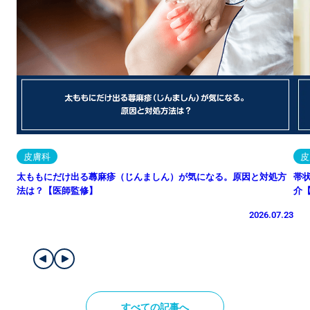
皮膚科
皮
太ももにだけ出る蕁麻疹（じんましん）が気になる。原因と対処方
帯
法は？【医師監修】
介
2026.07.23
すべての記事へ