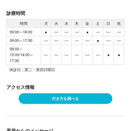
診療時間
時間
月
火
水
木
金
土
日
祝
09:00～18:00
●
―
―
―
●
―
―
―
09:00～17:30
―
―
―
―
―
●
―
―
09:00～
13:00/14:00～
―
―
―
―
―
―
●
●
17:30
休診日：第二・第四日曜日
アクセス情報
行き方を調べる
薬局からのメッセージ