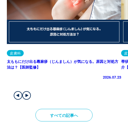
皮膚科
皮
太ももにだけ出る蕁麻疹（じんましん）が気になる。原因と対処方
帯
法は？【医師監修】
介
2026.07.23
すべての記事へ