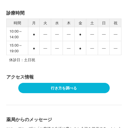
診療時間
時間
月
火
水
木
金
土
日
祝
10:00～
●
―
―
―
●
―
―
―
14:00
15:00～
●
―
―
―
●
―
―
―
19:00
休診日：土日祝
アクセス情報
行き方を調べる
薬局からのメッセージ