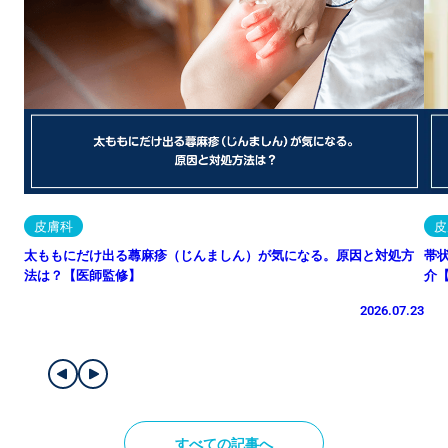
皮膚科
皮
太ももにだけ出る蕁麻疹（じんましん）が気になる。原因と対処方
帯
法は？【医師監修】
介
2026.07.23
すべての記事へ