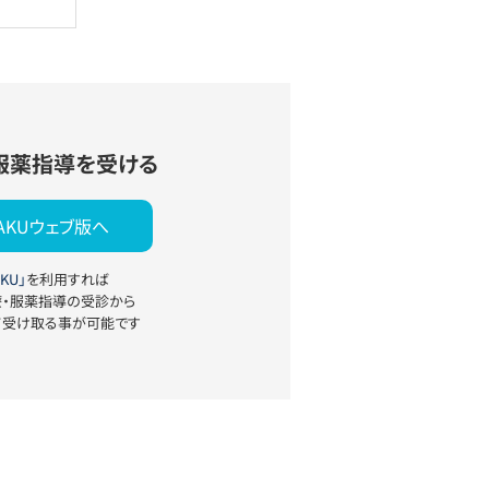
服薬指導を受ける
YAKUウェブ版へ
KU」
を利用すれば
療・服薬指導の受診から
て受け取る事が可能です