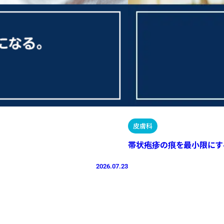
皮膚科
帯状疱疹の痕を最小限にす
2026.07.23