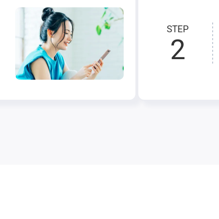
STEP
2