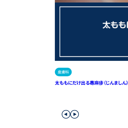
皮膚科
太ももにだけ出る蕁麻疹（じんましん