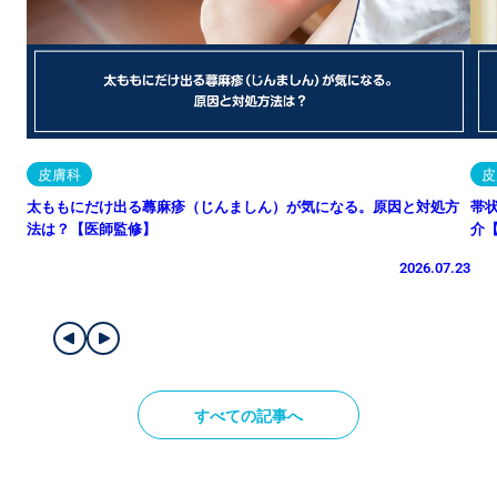
皮膚科
皮
太ももにだけ出る蕁麻疹（じんましん）が気になる。原因と対処方
帯
法は？【医師監修】
介
2026.07.23
すべての記事へ