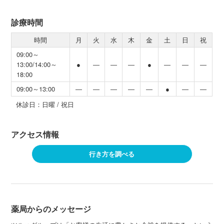
診療時間
時間
月
火
水
木
金
土
日
祝
09:00～
13:00/14:00～
●
―
―
―
●
―
―
―
18:00
09:00～13:00
―
―
―
―
―
●
―
―
休診日：日曜 / 祝日
アクセス情報
行き方を調べる
薬局からのメッセージ