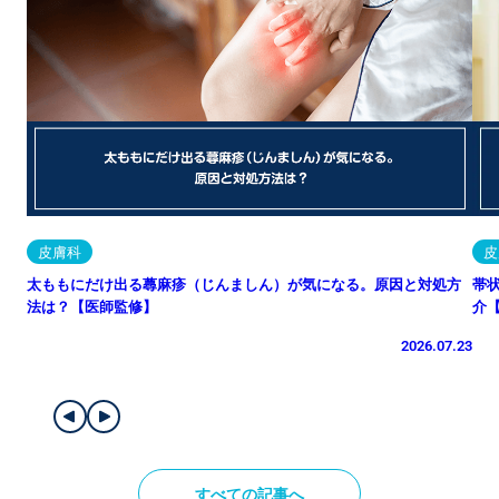
皮膚科
皮
太ももにだけ出る蕁麻疹（じんましん）が気になる。原因と対処方
帯
法は？【医師監修】
介
2026.07.23
すべての記事へ