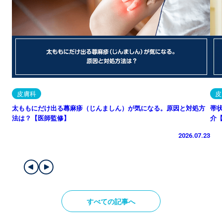
皮膚科
皮
太ももにだけ出る蕁麻疹（じんましん）が気になる。原因と対処方
帯
法は？【医師監修】
介
2026.07.23
すべての記事へ