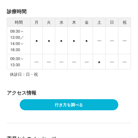
診療時間
時間
月
火
水
木
金
土
日
祝
09:30～
13:00／
●
●
●
●
●
―
―
―
14:00～
18:30
09:30～
―
―
―
―
―
●
―
―
13:30
休診日：日・祝
アクセス情報
行き方を調べる