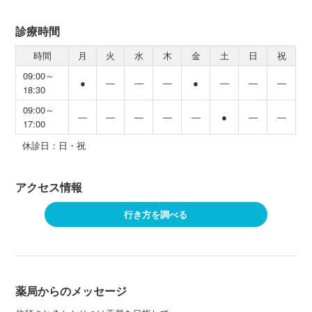
診療時間
時間
月
火
水
木
金
土
日
祝
09:00～
●
―
―
―
●
―
―
―
18:30
09:00～
―
―
―
―
―
●
―
―
17:00
休診日：日・祝
アクセス情報
行き方を調べる
薬局からのメッセージ