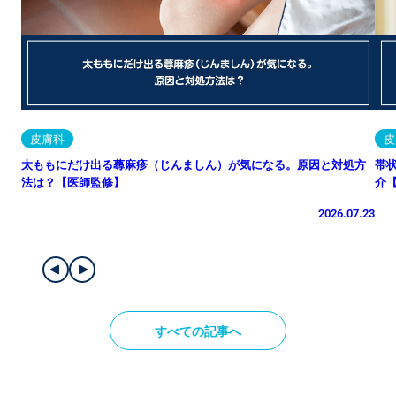
皮膚科
皮
太ももにだけ出る蕁麻疹（じんましん）が気になる。原因と対処方
帯
法は？【医師監修】
介
2026.07.23
すべての記事へ