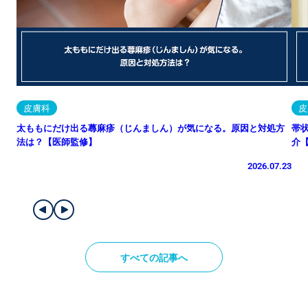
皮膚科
皮
太ももにだけ出る蕁麻疹（じんましん）が気になる。原因と対処方
帯
法は？【医師監修】
介
2026.07.23
すべての記事へ