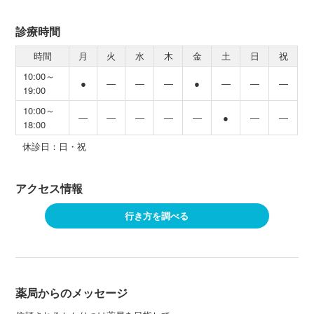
診療時間
時間
月
火
水
木
金
土
日
祝
10:00～
●
―
―
―
●
―
―
―
19:00
10:00～
―
―
―
―
―
●
―
―
18:00
休診日：日・祝
アクセス情報
行き方を調べる
薬局からのメッセージ