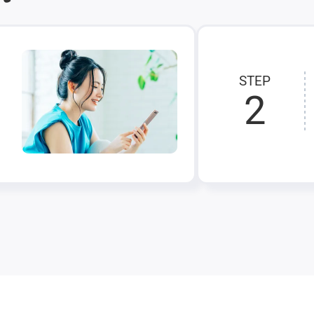
STEP
2