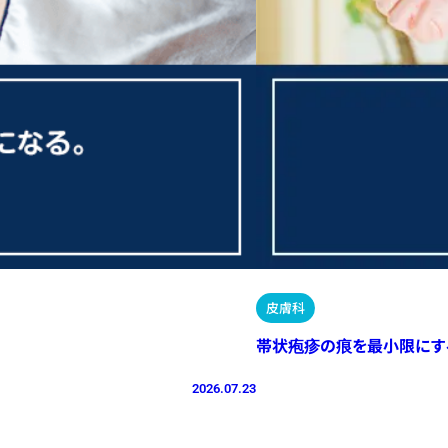
皮膚科
帯状疱疹の痕を最小限にす
2026.07.23