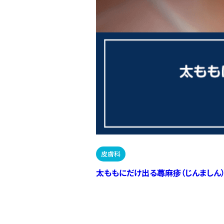
皮膚科
太ももにだけ出る蕁麻疹（じんましん