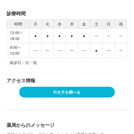
診療時間
時間
月
火
水
木
金
土
日
祝
13:00～
●
●
●
●
●
―
―
―
18:00
9:00～
―
―
―
―
―
●
―
―
13:00
休診日：日・祝
アクセス情報
行き方を調べる
薬局からのメッセージ