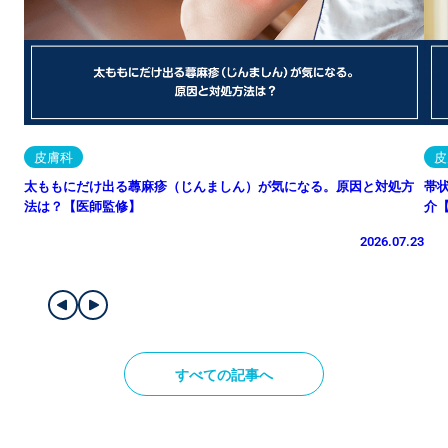
皮膚科
皮
太ももにだけ出る蕁麻疹（じんましん）が気になる。原因と対処方
帯
法は？【医師監修】
介
2026.07.23
すべての記事へ