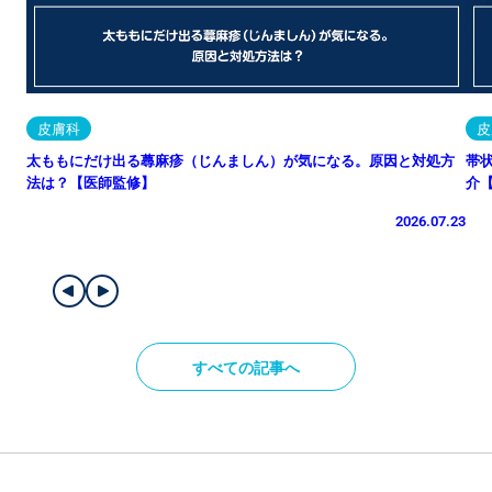
皮膚科
皮
太ももにだけ出る蕁麻疹（じんましん）が気になる。原因と対処方
帯
法は？【医師監修】
介
2026.07.23
すべての記事へ