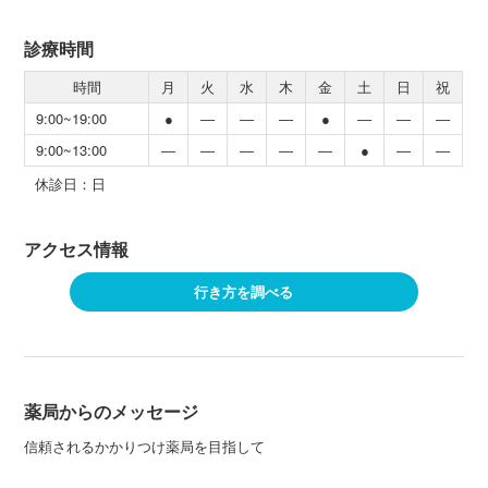
診療時間
時間
月
火
水
木
金
土
日
祝
9:00~19:00
●
―
―
―
●
―
―
―
9:00~13:00
―
―
―
―
―
●
―
―
休診日：日
アクセス情報
行き方を調べる
薬局からのメッセージ
信頼されるかかりつけ薬局を目指して