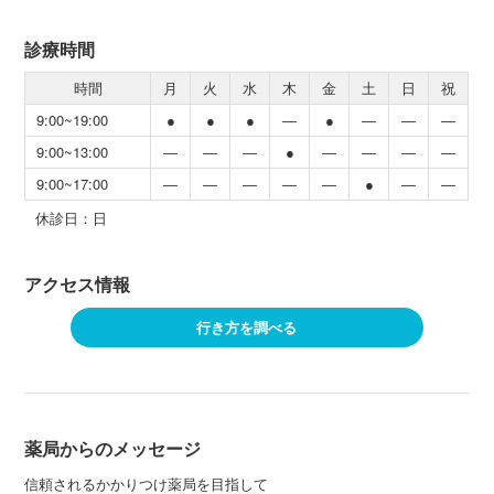
診療時間
時間
月
火
水
木
金
土
日
祝
9:00~19:00
●
●
●
―
●
―
―
―
9:00~13:00
―
―
―
●
―
―
―
―
9:00~17:00
―
―
―
―
―
●
―
―
休診日：日
アクセス情報
行き方を調べる
薬局からのメッセージ
信頼されるかかりつけ薬局を目指して