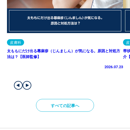
皮膚科
皮
太ももにだけ出る蕁麻疹（じんましん）が気になる。原因と対処方
帯
法は？【医師監修】
介
2026.07.23
すべての記事へ