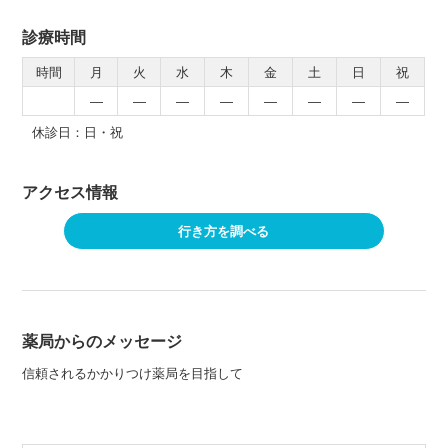
診療時間
時間
月
火
水
木
金
土
日
祝
―
―
―
―
―
―
―
―
休診日：日・祝
アクセス情報
行き方を調べる
薬局からのメッセージ
信頼されるかかりつけ薬局を目指して