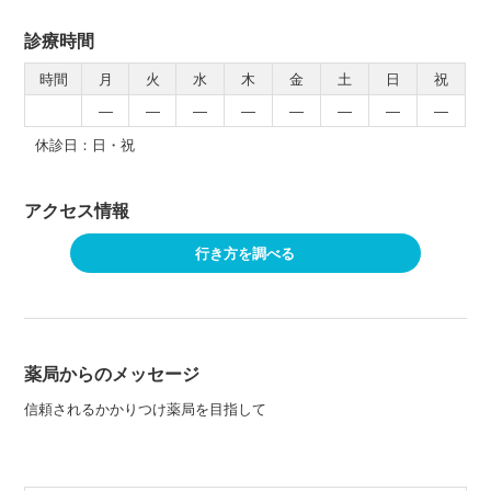
診療時間
時間
月
火
水
木
金
土
日
祝
―
―
―
―
―
―
―
―
休診日：日・祝
アクセス情報
行き方を調べる
薬局からのメッセージ
信頼されるかかりつけ薬局を目指して