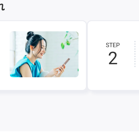
れ
STEP
2