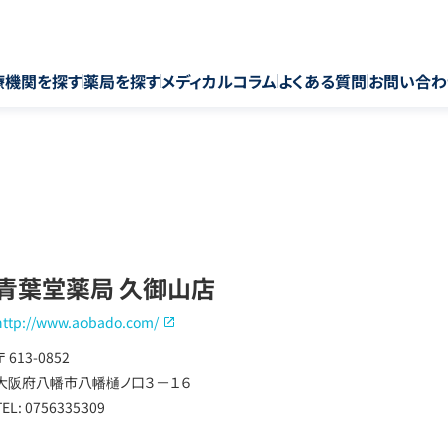
療機関を探す
薬局を探す
メディカルコラム
よくある質問
お問い合わ
青葉堂薬局 久御山店
http://www.aobado.com/
〒 613-0852
大阪府八幡市八幡樋ノ口３－１６
TEL: 0756335309