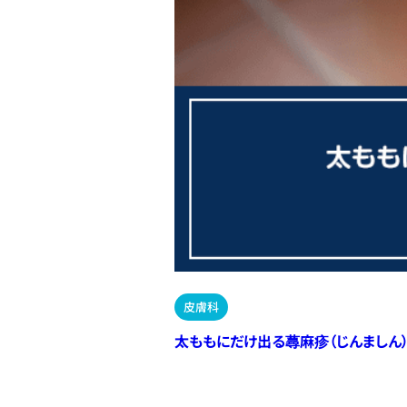
皮膚科
太ももにだけ出る蕁麻疹（じんましん