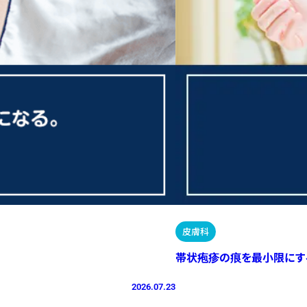
皮膚科
帯状疱疹の痕を最小限にす
2026.07.23