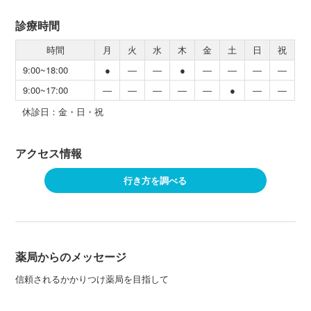
診療時間
時間
月
火
水
木
金
土
日
祝
9:00~18:00
●
―
―
●
―
―
―
―
9:00~17:00
―
―
―
―
―
●
―
―
休診日：金・日・祝
アクセス情報
行き方を調べる
薬局からのメッセージ
信頼されるかかりつけ薬局を目指して