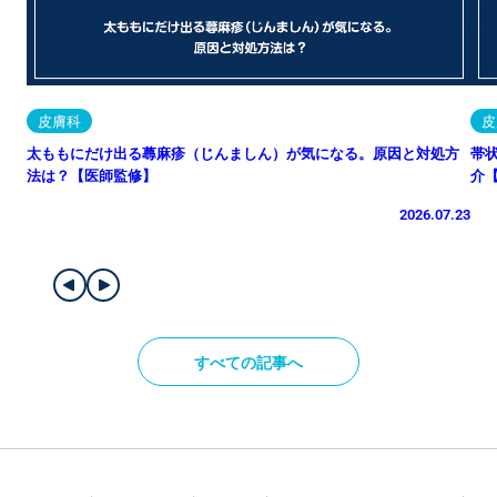
皮膚科
皮
太ももにだけ出る蕁麻疹（じんましん）が気になる。原因と対処方
帯
法は？【医師監修】
介
2026.07.23
すべての記事へ