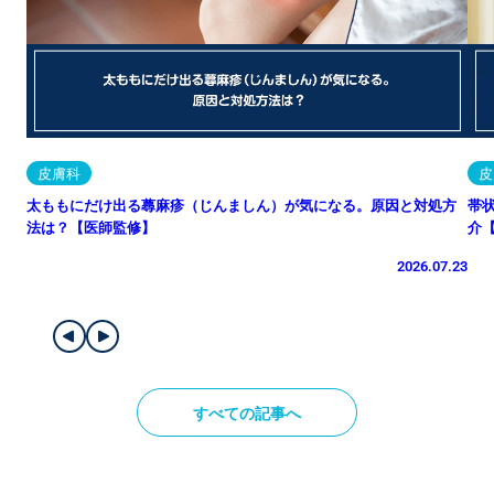
皮膚科
皮
太ももにだけ出る蕁麻疹（じんましん）が気になる。原因と対処方
帯
法は？【医師監修】
介
2026.07.23
すべての記事へ