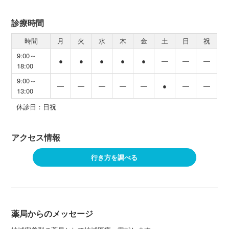
診療時間
時間
月
火
水
木
金
土
日
祝
9:00～
●
●
●
●
●
―
―
―
18:00
9:00～
―
―
―
―
―
●
―
―
13:00
休診日：日祝
アクセス情報
行き方を調べる
薬局からのメッセージ