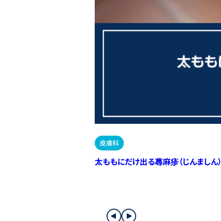
皮膚科
太ももにだけ出る蕁麻疹（じんましん