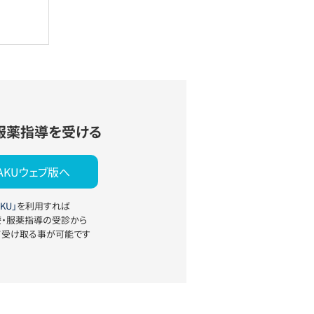
服薬指導を受ける
YAKUウェブ版へ
KU」
を利用すれば
療・服薬指導の受診から
て受け取る事が可能です