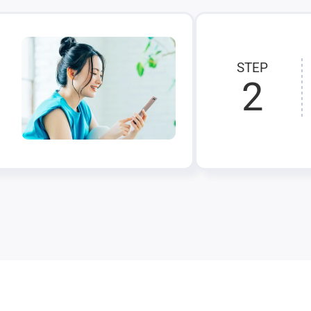
STEP
2