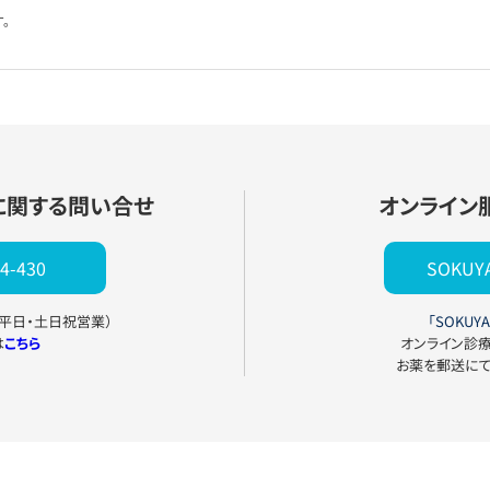
。
に関する問い合せ
オンライン
4-430
SOKU
0（平日・土日祝営業）
「SOKUYA
は
こちら
オンライン診
お薬を郵送に