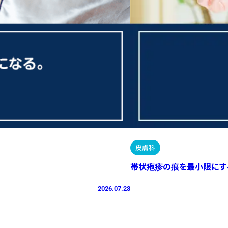
皮膚科
帯状疱疹の痕を最小限にす
2026.07.23