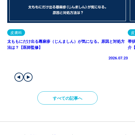
皮膚科
皮
太ももにだけ出る蕁麻疹（じんましん）が気になる。原因と対処方
帯
法は？【医師監修】
介
2026.07.23
すべての記事へ