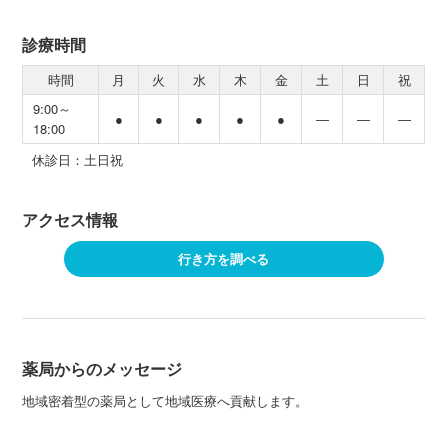
診療時間
時間
月
火
水
木
金
土
日
祝
9:00～
●
●
●
●
●
―
―
―
18:00
休診日：土日祝
アクセス情報
行き方を調べる
薬局からのメッセージ
地域密着型の薬局として地域医療へ貢献します。