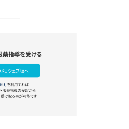
服薬指導を受ける
YAKUウェブ版へ
KU」
を利用すれば
療・服薬指導の受診から
て受け取る事が可能です