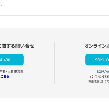
。
に関する問い合せ
オンライン
4-430
SOKU
0（平日・土日祝営業）
「SOKUYA
は
こちら
オンライン診
お薬を郵送に