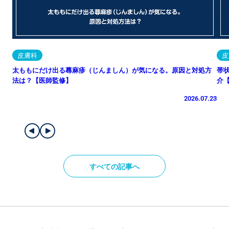
皮膚科
皮
太ももにだけ出る蕁麻疹（じんましん）が気になる。原因と対処方
帯
法は？【医師監修】
介
2026.07.23
すべての記事へ