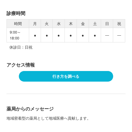
診療時間
時間
月
火
水
木
金
土
日
祝
9:00～
●
●
●
●
●
●
―
―
18:00
休診日：日祝
アクセス情報
行き方を調べる
薬局からのメッセージ
地域密着型の薬局として地域医療へ貢献します。