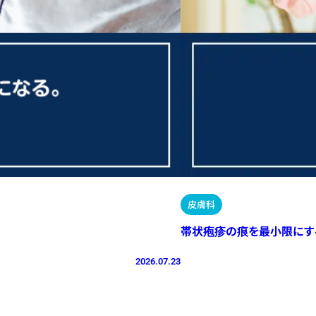
皮膚科
帯状疱疹の痕を最小限にす
2026.07.23