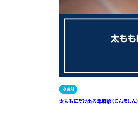
皮膚科
太ももにだけ出る蕁麻疹（じんましん