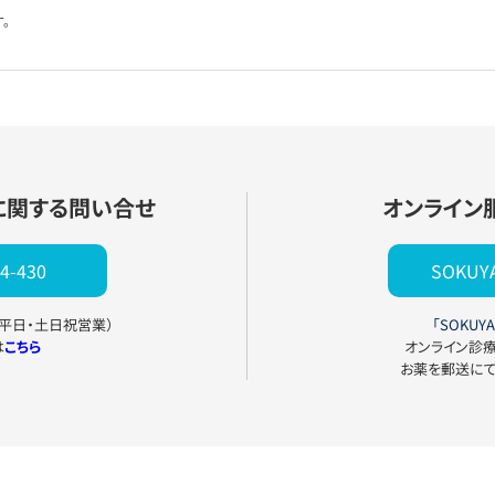
。
に関する問い合せ
オンライン
4-430
SOKU
0（平日・土日祝営業）
「SOKUYA
は
こちら
オンライン診
お薬を郵送に