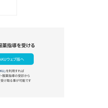
服薬指導を受ける
YAKUウェブ版へ
KU」
を利用すれば
療・服薬指導の受診から
て受け取る事が可能です