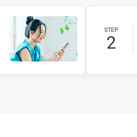
STEP
2